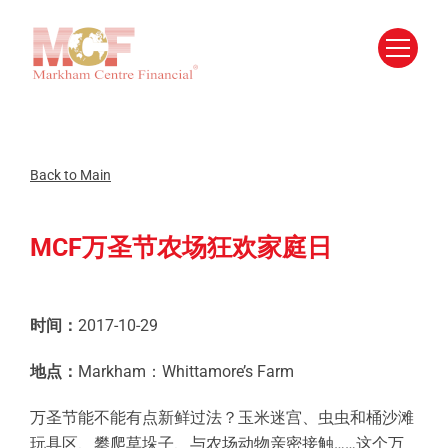
Skip
to
content
Back to Main
MCF万圣节农场狂欢家庭日
时间：
2017-10-29
地点：
Markham：Whittamore’s Farm
万圣节能不能有点新鲜过法？玉米迷宫、虫虫和桶沙滩
玩具区、攀爬草垛子、与农场动物亲密接触……这个万